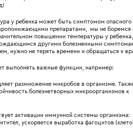
д!
тура у ребенка может быть симптомом опасного
жаропонижающими препаратами, мы не боремся 
начительном повышении температуры у ребенка,
овождающимся другими болезненными симптома
м, нужно не терять времени и обращаться к вра
ет выполнять важные функции, например:
дляет размножение микробов в организме. Такж
ойчивость болезнетворных микроорганизмов к
твует активации иммунной системы организма:
нтител, ускоряется выработка фагоцитов (клето