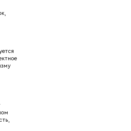
к,
уется
ектное
изму
т
шом
сть,