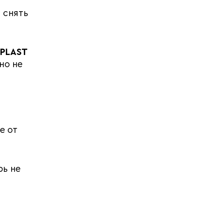
 снять
PLAST
но не
е от
рь не