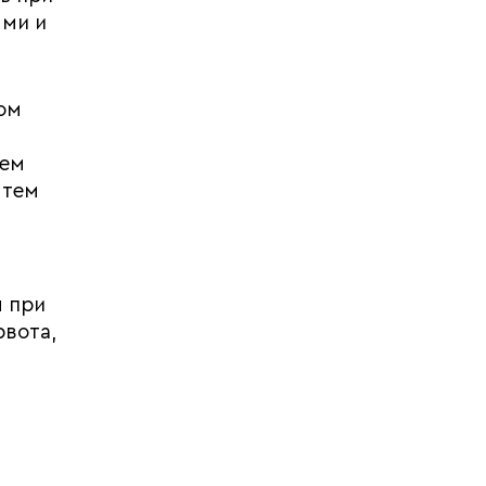
ями и
ом
Чем
 тем
я при
рвота,