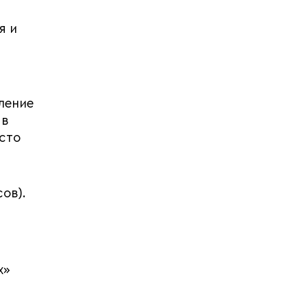
я и
ление
 в
сто
ов).
х»