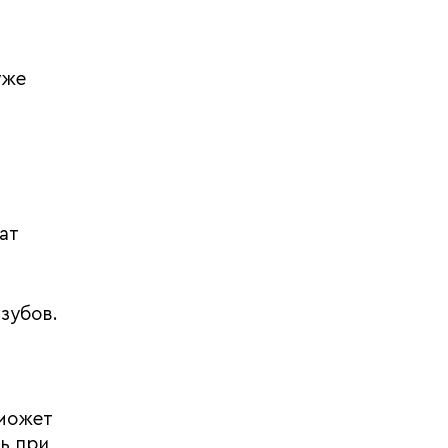
уже
ат
зубов.
 может
ь при