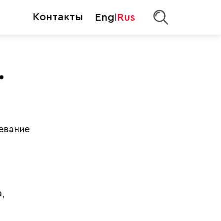
Контакты
Eng
Rus
|
.
евание
,