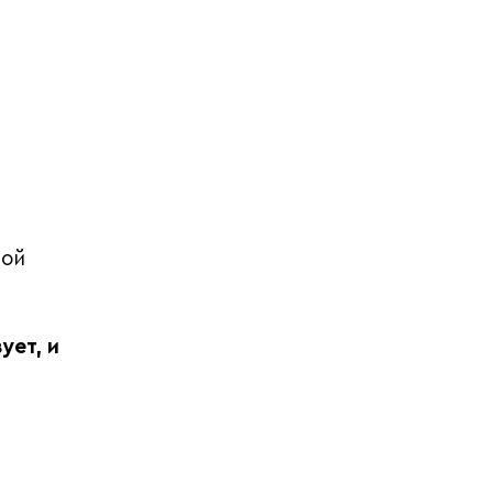
н
ной
ует, и