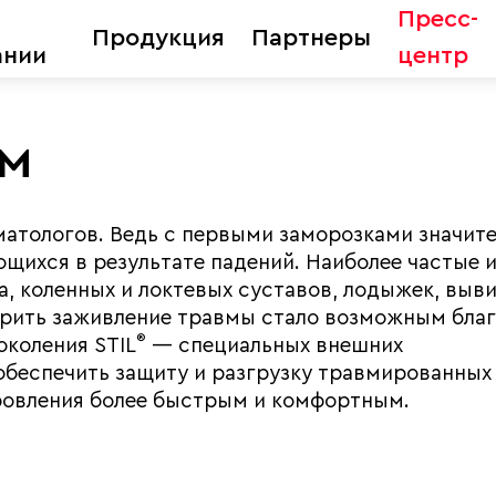
Пресс-
Продукция
Партнеры
ании
центр
вм
матологов. Ведь с первыми заморозками значит
щихся в результате падений. Наиболее частые и
а, коленных и локтевых суставов, лодыжек, выв
корить заживление травмы стало возможным бла
®
околения STIL
— специальных внешних
обеспечить защиту и разгрузку травмированных
ровления более быстрым и комфортным.