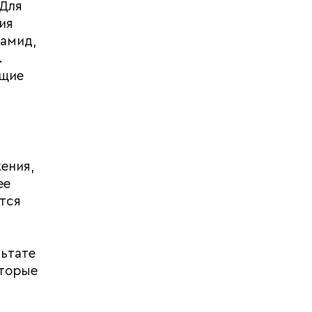
 Для
ия
иамид,
.
ющие
ения,
ее
тся
льтате
оторые