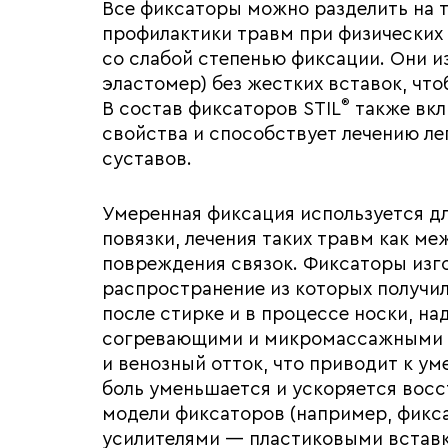
Все фиксаторы можно разделить на т
профилактики травм при физических 
со слабой степенью фиксации. Они и
эластомер) без жестких вставок, чт
®
В состав фиксаторов STIL
также вкл
свойства и способствует лечению ле
суставов.
Умеренная фиксация используется дл
повязки, лечения таких травм как м
повреждения связок. Фиксаторы изг
распространение из которых получи
после стирке и в процессе носки, н
согревающими и микромассажными 
и венозный отток, что приводит к у
боль уменьшается и ускоряется вос
модели фиксаторов (например, фикса
усилителями — пластиковыми встав