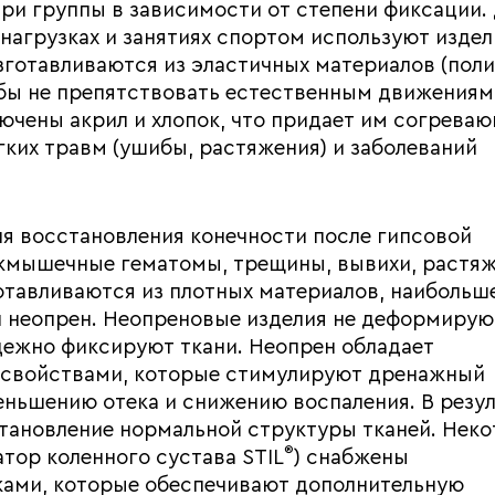
ри группы в зависимости от степени фиксации.
нагрузках и занятиях спортом используют издел
зготавливаются из эластичных материалов (пол
обы не препятствовать естественным движениям
ючены акрил и хлопок, что придает им согрева
гких травм (ушибы, растяжения) и заболеваний
я восстановления конечности после гипсовой
ежмышечные гематомы, трещины, вывихи, растяж
отавливаются из плотных материалов, наибольш
л неопрен. Неопреновые изделия не деформирую
адежно фиксируют ткани. Неопрен обладает
свойствами, которые стимулируют дренажный
меньшению отека и снижению воспаления. В резу
становление нормальной структуры тканей. Нек
®
тор коленного сустава STIL
) снабжены
ками, которые обеспечивают дополнительную