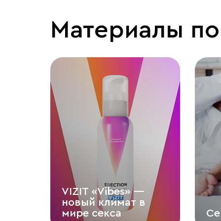
Материалы по
VIZIT «Vibes» —
новый климат в
мире секса
Се