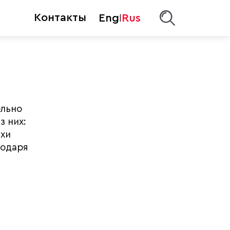
Контакты
Eng
Rus
|
ельно
з них:
ихи
годаря