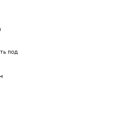
и
ть под
м