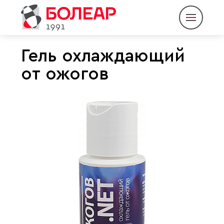
Гель охлаждающий
от ожогов
О компании
Продукция
Партнеры
Пресс-центр
Контакты
Eng
Rus
|